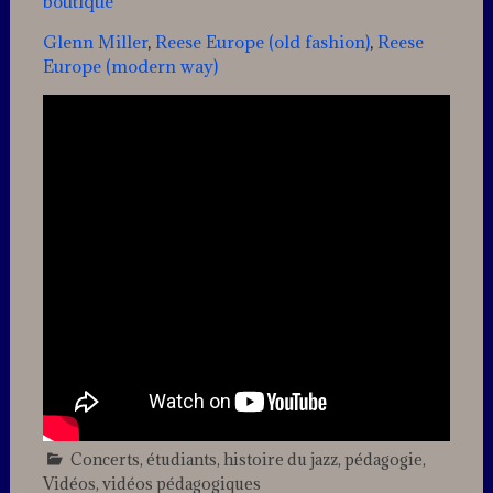
boutique
Glenn Miller
,
Reese Europe (old fashion)
,
Reese
Europe (modern way)
Concerts
,
étudiants
,
histoire du jazz
,
pédagogie
,
Vidéos
,
vidéos pédagogiques