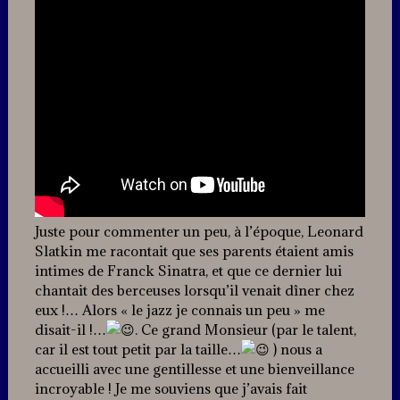
Juste pour commenter un peu, à l’époque, Leonard
Slatkin me racontait que ses parents étaient amis
intimes de Franck Sinatra, et que ce dernier lui
chantait des berceuses lorsqu’il venait dîner chez
eux !… Alors « le jazz je connais un peu » me
disait-il !…
. Ce grand Monsieur (par le talent,
car il est tout petit par la taille…
) nous a
accueilli avec une gentillesse et une bienveillance
incroyable ! Je me souviens que j’avais fait