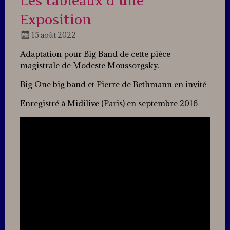
Les tableaux d’une
Exposition
15 août 2022
Docteur
Adaptation pour Big Band de cette pièce
Jazz
magistrale de Modeste Moussorgsky.
Big One big band et Pierre de Bethmann en invité
Enregistré à Midilive (Paris) en septembre 2016