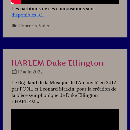
Les partitions de ces compositions sont
disponibles ICI
Concerts
,
Vidéos
Leave
a
comment
HARLEM Duke Ellington
17 août 2022
Docteur
Le Big Band de la Musique de l’Air, invité en 2012
Jazz
par l’ONL et Leonard Slatkin, pour la création de
la pièce symphonique de Duke Ellington
« HARLEM »