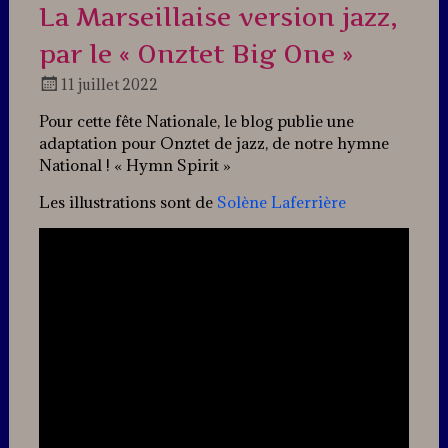
La Marseillaise version jazz,
par le « Onztet Big One »
11 juillet 2022
Docteur
Pour cette fête Nationale, le blog publie une
Jazz
adaptation pour Onztet de jazz, de notre hymne
National ! « Hymn Spirit »
Les illustrations sont de
Solène Laferrière