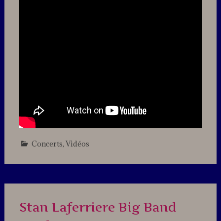
Concerts
,
Vidéos
Leave
a
comment
Stan Laferriere Big Band