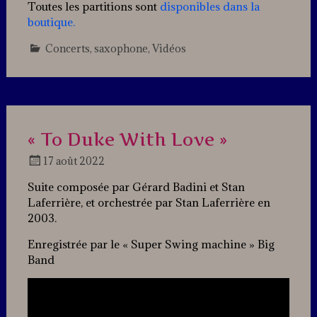
Toutes les partitions sont
disponibles dans la
boutique.
Concerts
,
saxophone
,
Vidéos
Leave
a
comment
« To Duke With Love »
17 août 2022
Docteur
Suite composée par Gérard Badini et Stan
Jazz
Laferrière, et orchestrée par Stan Laferrière en
2003.
Enregistrée par le « Super Swing machine » Big
Band