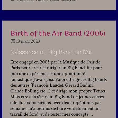
Leave
a
comment
Birth of the Air Band (2006)
13 mars 2023
Docteur
Naissance du Big Band de l’Air
Jazz
Etre engagé en 2005 par la Musique de l’Air de
Paris pour créer et diriger un Big Band, fut pour
moi une expérience et une opportunité
fantastique. J’avais jusqu’alors dirigé les Big Bands
des autres (François Laudet, Gérard Badini,
Claude Bolling etc…) et dirigé mon propre Tentet.
Mais être à la tête d’un Big Band de jeunes et très
talentueux musiciens, avec deux répétitions par
semaine, m’a permis de faire véritablement un
travail de fond, et de tester mes concepts …