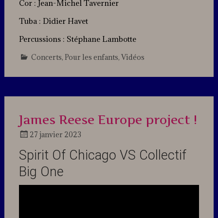
Cor : Jean-Michel Tavernier
Tuba : Didier Havet
Percussions : Stéphane Lambotte
Concerts
,
Pour les enfants
,
Vidéos
Leave
a
comment
James Reese Europe project !
27 janvier 2023
Docteur
Spirit Of Chicago VS Collectif
Jazz
Big One