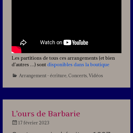
Les partitions de tous ces arrangements (et bien
d’autres …) sont
disponibles dans la boutique
Arrangement - écriture
,
Concerts
,
Vidéos
Leave
a
comment
L’ours de Barbarie
17 février 2023
Docteur