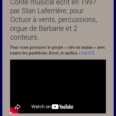
Conte musical écrit en 1997
Jazz
par Stan Laferrière, pour
Octuor à vents, percussions,
orgue de Barbarie et 2
conteurs.
Pour vous procurer le projet « clés en mains » avec
toutes les partitions, livret, et audios,
c’est ICI