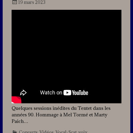
19 mars 2023
Docteur
Jazz
Quelques sessions inédites du Tentet dans les
années 90. Hommage à Mel Tormé et Marty
Paich…
Concerts
,
Vidéos
,
Vocal-Scat
,
voix