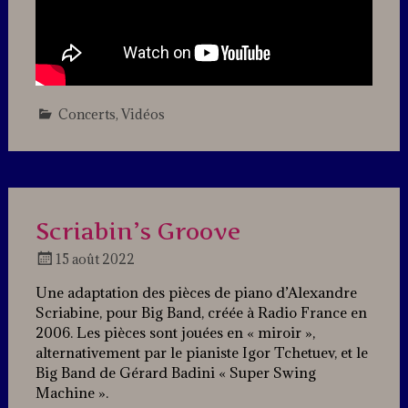
Concerts
,
Vidéos
Leave
a
comment
Scriabin’s Groove
15 août 2022
Docteur
Une adaptation des pièces de piano d’Alexandre
Jazz
Scriabine, pour Big Band, créée à Radio France en
2006. Les pièces sont jouées en « miroir »,
alternativement par le pianiste Igor Tchetuev, et le
Big Band de Gérard Badini « Super Swing
Machine ».