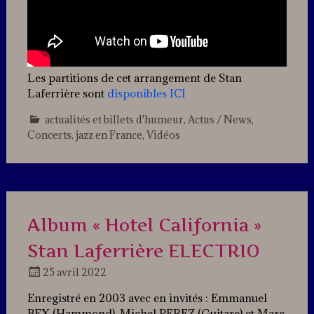
Les partitions de cet arrangement de Stan
Laferrière sont
disponibles ICI
actualités et billets d'humeur
,
Actus / News
,
Concerts
,
jazz en France
,
Vidéos
Leave
a
comment
Album « Hotel California »
Stan Laferrière ELECTRIO
25 avril 2022
Docteur
Enregistré en 2003 avec en invités : Emmanuel
Jazz
BEX (Hammond), Michel PEREZ (Guitare) et Marc