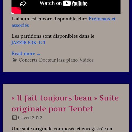
L’album est encore disponible chez
Frémeaux et
associés
Les partitions sont disponibles dans le
JAZZBOOK, ICI
Read more
→
Concerts
,
Docteur Jazz
,
piano
,
Vidéos
Leave
a
comment
« Il fait toujours beau » Suite
originale pour Tentet
6 avril 2022
Docteur
Une suite originale composée et enregistrée en
Jazz