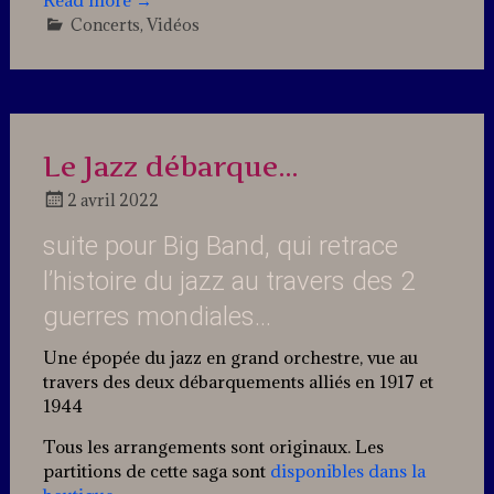
Read more
→
Concerts
,
Vidéos
2
Comments
Le Jazz débarque…
2 avril 2022
Docteur
suite pour Big Band, qui retrace
Jazz
l’histoire du jazz au travers des 2
guerres mondiales…
Une épopée du jazz en grand orchestre, vue au
travers des deux débarquements alliés en 1917 et
1944
Tous les arrangements sont originaux. Les
partitions de cette saga sont
disponibles dans la