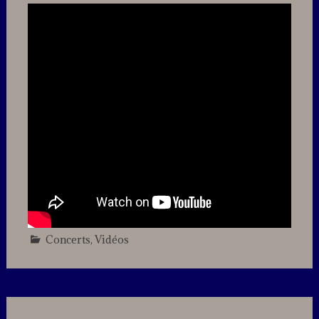
Concerts
,
Vidéos
Leave
a
comment