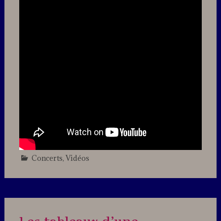
Concerts
,
Vidéos
Leave
a
comment