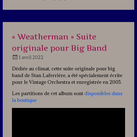
Leave
a
comment
« Weatherman » Suite
originale pour Big Band
1 avril 2022
Docteur
Dédiée au climat, cette suite originale pour big
Jazz
band de Stan Laferrière, a été spécialement écrite
pour le Vintage Orchestra et enregistrée en 2005.
Les partitions de cet album sont
disponibles dans
la boutique