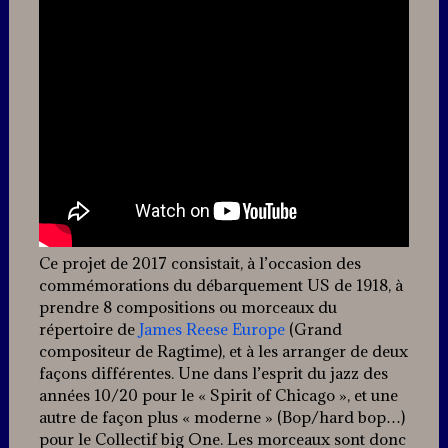
Ce projet de 2017 consistait, à l’occasion des
commémorations du débarquement US de 1918, à
prendre 8 compositions ou morceaux du
répertoire de
James Reese Europe
(Grand
compositeur de Ragtime), et à les arranger de deux
façons différentes. Une dans l’esprit du jazz des
années 10/20 pour le « Spirit of Chicago », et une
autre de façon plus « moderne » (Bop/hard bop…)
pour le Collectif big One. Les morceaux sont donc