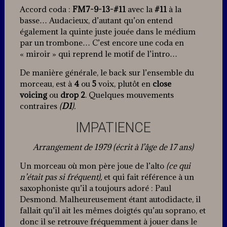
Accord coda :
FM7-9-13-#11
avec la
#11
à la
basse… Audacieux, d’autant qu’on entend
également la quinte juste jouée dans le médium
par un trombone… C’est encore une coda en
« miroir » qui reprend le motif de l’intro…
De manière générale, le back sur l’ensemble du
morceau, est à
4
ou
5
voix, plutôt en
close
voicing
ou
drop 2
. Quelques mouvements
contraires
(
D1
).
IMPATIENCE
Arrangement de 1979 (écrit à l’âge de 17 ans)
Un morceau où mon père joue de l’alto
(ce qui
n’était pas si fréquent),
et qui fait référence à un
saxophoniste qu’il a toujours adoré : Paul
Desmond. Malheureusement étant autodidacte, il
fallait qu’il ait les mêmes doigtés qu’au soprano, et
donc il se retrouve fréquemment à jouer dans le