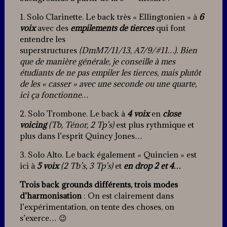
1. Solo Clarinette. Le back très « Ellingtonien » à
6
voix
avec des
empilements de tierces
qui font
entendre les
superstructures
(
DmM7/11/13
,
A7/9/#11
…). Bien
que de manière générale, je conseille à mes
étudiants de ne pas empiler les tierces, mais plutôt
de les « casser » avec une seconde ou une quarte,
ici ça fonctionne…
2. Solo Trombone. Le back à
4 voix
en
close
voicing
(Tb, Ténor, 2 Tp’s)
est plus rythmique et
plus dans l’esprit Quincy Jones…
3. Solo Alto. Le back également « Quincien » est
ici à
5 voix
(2 Tb’s, 3 Tp’s)
et
en drop 2 et 4…
Trois back grounds différents, trois modes
d’harmonisation
: On est clairement dans
l’expérimentation, on tente des choses, on
s’exerce… 😉