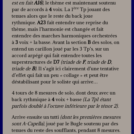
est en fait
A16
),
le thème est maintenant soutenu
ère
par de accords à
4
voix. La 1
Tp jouant des
tenues alors que le reste du back joue
rythmique.
A23
fait entendre une reprise du
thème, mais l’harmonie est changée et fait
entendre des marches harmoniques orchestrées
à
3
voix + la basse. Avant la section
B
des solos, on
entend un carillon joué par les 3 Tp’s, sur un
accord arpégé qui fait entendre toutes les
superstructures de
D7
(triade de
F
, triade de
D
,
triade de
B
).
Il s’agit ici clairement d’une tentative
d’effet qui fait un peu
«
collage » et peut être
déstabilisant pour le soliste qui arrive…
4 tours de 8 mesures de solo, dont deux avec un
back rythmique à
4
voix + basse
(La Tp1 étant
parfois doublé à l’octave inférieure par le ténor 2).
Arrive ensuite un tutti
(dont les premières mesures
sont A-Capella)
, joué par le Bugle soutenu par des
tenues du reste des soufflants, pendant 8 mesures.