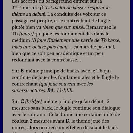
Les accords du background entrent sur la
ème
3
mesure
(C’est malin de laisser respirer le
thème au début
). La conduite des voix sur ce
passage est propre, et le contrechant de bugle
plutôt bien
vu
(bien que sur-mixé).
Remarquez le
Tb
(ténor)
qui joue les fondamentales dans le
médium
(Il joue finalement une partie de Tb basse,
mais une octave plus haut) …
ça marche pas mal,
bien que ce soit peu académique et un peu
redondant avec la contrebasse…
Sur
B
, même principe de backs avec le Tb qui
continue de jouer les fondamentales et le Bugle le
contrechant
(qui joue souvent avec les
superstructures.
B4
: 13-b13).
Sur
C
(bridge),
même principe qu’au début : 2
mesures sans back, le Bugle continue son dialogue
avec le soprano : Cela donne une certaine unité de
couleur. 2 mesures avant
D
, le thème joue des
noires, alors on créée un effet en décalant le back