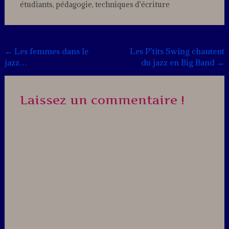
étudiants
,
pédagogie
,
techniques d'écriture
Leave
a
comment
Post
←
Les femmes dans le
Les P’tits Swing chantent
jazz…
du jazz en Big Band
→
navigation
Laissez un commentaire !