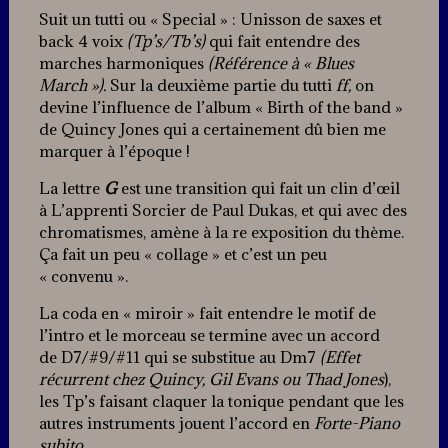
Suit un tutti ou « Special » : Unisson de saxes et
back 4 voix
(Tp’s/Tb’s)
qui fait entendre des
marches harmoniques
(Référence à « Blues
March »).
Sur la deuxième partie du tutti
ff,
on
devine l’influence de l’album « Birth of the band »
de Quincy Jones qui a certainement dû bien me
marquer à l’époque !
La lettre
G
est une transition qui fait un clin d’œil
à L’apprenti Sorcier de Paul Dukas, et qui avec des
chromatismes, amène à la re exposition du thème.
Ça fait un peu « collage » et c’est un peu
« convenu ».
La coda en « miroir » fait entendre le motif de
l’intro et le morceau se termine avec un accord
de D7/#9/#11 qui se substitue au Dm7
(Effet
récurrent chez Quincy, Gil Evans ou Thad Jones
),
les Tp’s faisant claquer la tonique pendant que les
autres instruments jouent l’accord en
Forte-Piano
subito.