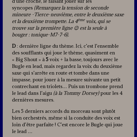
d’une croche, le faisant jouer sur les
syncopes
(Remarquez la tension de seconde
mineure -Tierce-neuvième, entre le deuxième saxe
ème
et la deuxième trompette. La 4
voix, qui se
trouve sur la première ligne 😉 est la seule à
bouger : tonique-M7-7-6).
D
: dernière ligne du thème. Ici, c’est l’ensemble
des soufflants qui joue le thème, quasiment en
« Big Shout » à
5
voix + la basse, toujours avec le
Bugle en lead, mais regardez la voix du deuxième
saxe qui s’arrête en route et tombe dans une
impasse, pour jouer à la mesure suivante un petit
contrechant en triolets… Puis un trombone prend
le lead dans l’aigu
(à la Tommy Dorsey)
pour les 4
dernières mesures.
Les 5 derniers accords du morceau sont plutôt
bien orchestrés, même si la conduite des voix est
loin d’être parfaite ! C’est encore le Bugle qui joue
le lead …