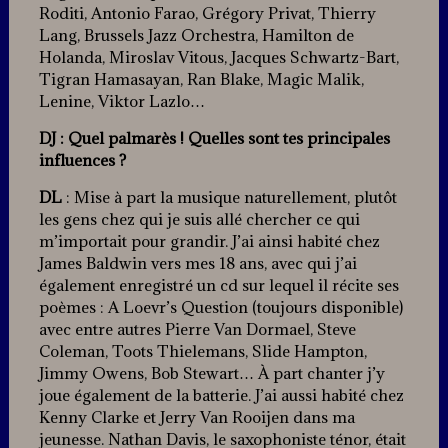
Roditi, Antonio Farao, Grégory Privat, Thierry
Lang, Brussels Jazz Orchestra, Hamilton de
Holanda, Miroslav Vitous, Jacques Schwartz-Bart,
Tigran Hamasayan, Ran Blake, Magic Malik,
Lenine, Viktor Lazlo…
DJ : Quel palmarès ! Quelles sont tes principales
influences ?
DL
: Mise à part la musique naturellement, plutôt
les gens chez qui je suis allé chercher ce qui
m’importait pour grandir. J’ai ainsi habité chez
James Baldwin vers mes 18 ans, avec qui j’ai
également enregistré un cd sur lequel il récite ses
poèmes : A Loevr’s Question (toujours disponible)
avec entre autres Pierre Van Dormael, Steve
Coleman, Toots Thielemans, Slide Hampton,
Jimmy Owens, Bob Stewart… À part chanter j’y
joue également de la batterie. J’ai aussi habité chez
Kenny Clarke et Jerry Van Rooijen dans ma
jeunesse. Nathan Davis, le saxophoniste ténor, était