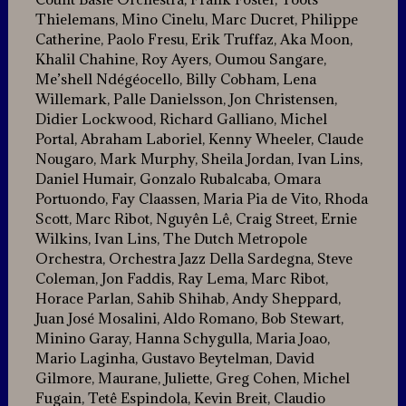
Thielemans, Mino Cinelu, Marc Ducret, Philippe
Catherine, Paolo Fresu, Erik Truffaz, Aka Moon,
Khalil Chahine, Roy Ayers, Oumou Sangare,
Me’shell Ndégéocello, Billy Cobham, Lena
Willemark, Palle Danielsson, Jon Christensen,
Didier Lockwood, Richard Galliano, Michel
Portal, Abraham Laboriel, Kenny Wheeler, Claude
Nougaro, Mark Murphy, Sheila Jordan, Ivan Lins,
Daniel Humair, Gonzalo Rubalcaba, Omara
Portuondo, Fay Claassen, Maria Pia de Vito, Rhoda
Scott, Marc Ribot, Nguyên Lê, Craig Street, Ernie
Wilkins, Ivan Lins, The Dutch Metropole
Orchestra, Orchestra Jazz Della Sardegna, Steve
Coleman, Jon Faddis, Ray Lema, Marc Ribot,
Horace Parlan, Sahib Shihab, Andy Sheppard,
Juan José Mosalini, Aldo Romano, Bob Stewart,
Minino Garay, Hanna Schygulla, Maria Joao,
Mario Laginha, Gustavo Beytelman, David
Gilmore, Maurane, Juliette, Greg Cohen, Michel
Fugain, Tetê Espindola, Kevin Breit, Claudio