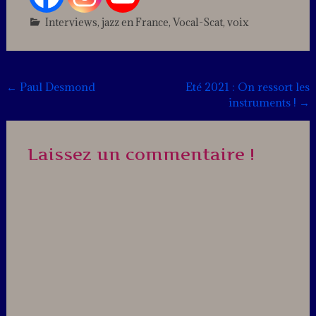
Interviews
,
jazz en France
,
Vocal-Scat
,
voix
Leave
a
comment
Post
←
Paul Desmond
Eté 2021 : On ressort les
instruments !
→
navigation
Laissez un commentaire !