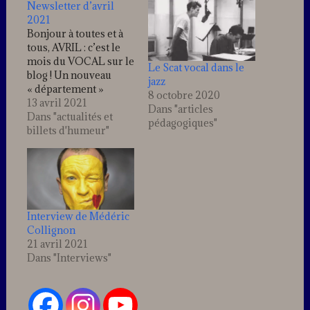
Newsletter d’avril
2021
Bonjour à toutes et à
tous, AVRIL : c’est le
mois du VOCAL sur le
Le Scat vocal dans le
blog ! Un nouveau
jazz
« département »
8 octobre 2020
s’ouvre sur le blog,
13 avril 2021
Dans "articles
pour tous les
Dans "actualités et
pédagogiques"
vocalistes ! Au menu :
billets d'humeur"
Une formation online
sur le SCAT, qui vous
guide pas à pas pour
acquérir les bases de
cette
technique. Profitez du
Interview de Médéric
prix de lancement…
Collignon
21 avril 2021
Dans "Interviews"