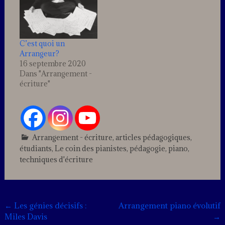
C’est quoi un
Arrangeur?
16 septembre 2020
Dans "Arrangement -
écriture"
Arrangement - écriture
,
articles pédagogiques
,
étudiants
,
Le coin des pianistes
,
pédagogie
,
piano
,
techniques d'écriture
Leave
a
comment
Post
←
Les génies décisifs :
Arrangement piano évolutif
Miles Davis
→
navigation