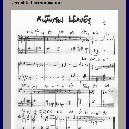
véritable
harmonisation
…