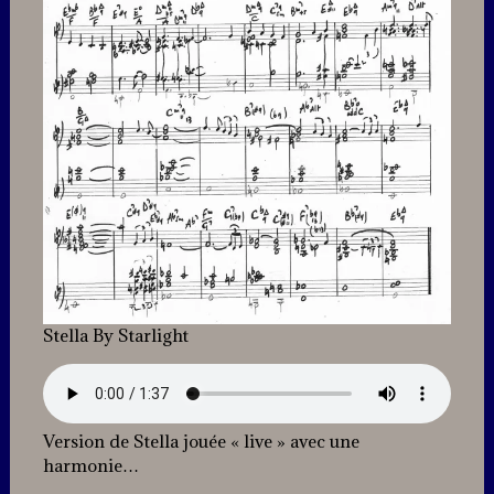
Stella By Starlight
Version de Stella jouée « live » avec une
harmonie…