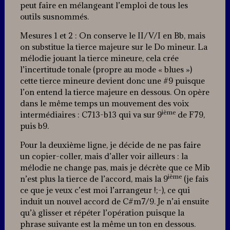
peut faire en mélangeant l’emploi de tous les
outils susnommés.
Mesures 1 et 2 : On conserve le II/V/I en Bb, mais
on substitue la tierce majeure sur le Do mineur. La
mélodie jouant la tierce mineure, cela crée
l’incertitude tonale (propre au mode « blues »)
cette tierce mineure devient donc une #9 puisque
l’on entend la tierce majeure en dessous. On opère
dans le même temps un mouvement des voix
ième
intermédiaires : C713-b13 qui va sur 9
de F79,
puis b9.
Pour la deuxième ligne, je décide de ne pas faire
un copier-coller, mais d’aller voir ailleurs : la
mélodie ne change pas, mais je décrète que ce Mib
ième
n’est plus la tierce de l’accord, mais la 9
(je fais
ce que je veux c’est moi l’arrangeur !;-), ce qui
induit un nouvel accord de C#m7/9. Je n’ai ensuite
qu’à glisser et répéter l’opération puisque la
phrase suivante est la même un ton en dessous.