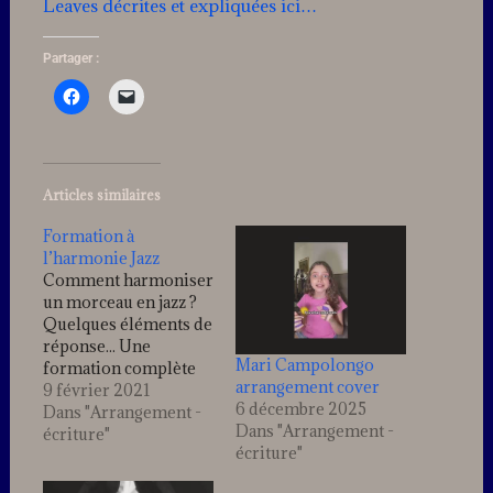
Leaves décrites et expliquées ici…
Partager :
Articles similaires
Formation à
l’harmonie Jazz
Comment harmoniser
un morceau en jazz ?
Quelques éléments de
réponse... Une
Mari Campolongo
formation complète
arrangement cover
sur l'harmonie jazz est
9 février 2021
6 décembre 2025
disponible sur le blog !
Dans "Arrangement -
Dans "Arrangement -
"Comprendre
écriture"
écriture"
l'harmonie Jazz" Voir
la vidéo