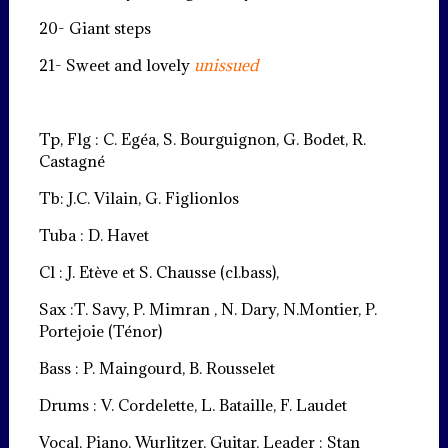
20- Giant steps
21- Sweet and lovely
unissued
Tp, Flg : C. Egéa, S. Bourguignon, G. Bodet, R.
Castagné
Tb: J.C. Vilain, G. Figlionlos
Tuba : D. Havet
Cl : J. Etève et S. Chausse (cl.bass),
Sax :T. Savy, P. Mimran , N. Dary, N.Montier, P.
Portejoie (Ténor)
Bass : P. Maingourd, B. Rousselet
Drums : V. Cordelette, L. Bataille, F. Laudet
Vocal, Piano, Wurlitzer, Guitar, Leader : Stan