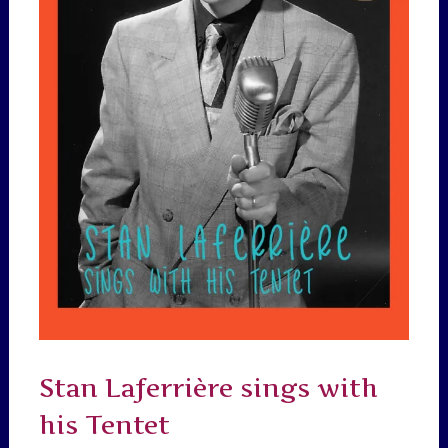
Stan Laferrière sings with
his Tentet