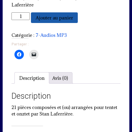
Laferrière
quantité
Ajouter au panier
de
Stan
Laferrière
Catégorie :
7-Audios MP3
sings
Partager :
with
his
Tentet
Description
Avis (0)
Description
21 pièces composées et (ou) arrangées pour tentet
et onztet par Stan Laferrière.