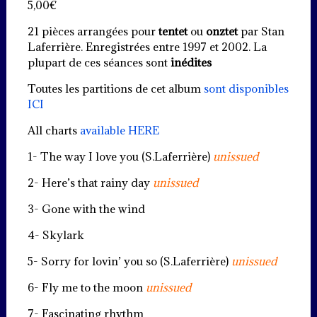
5,00
€
21 pièces arrangées pour
tentet
ou
onztet
par Stan
Laferrière. Enregistrées entre 1997 et 2002. La
plupart de ces séances sont
inédites
Toutes les partitions de cet album
sont disponibles
ICI
All charts
available HERE
1- The way I love you (S.Laferrière)
unissued
2- Here’s that rainy day
unissued
3- Gone with the wind
4- Skylark
5- Sorry for lovin’ you so (S.Laferrière)
unissued
6- Fly me to the moon
unissued
7- Fascinating rhythm