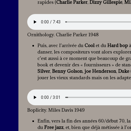
rapides (
Charlie Parker
,
Dizzy Gillespie
,
Mi
Ornithology. Charlie Parker 1948
Puis, avec l’arrivée du
Cool
et du
Hard bop
à
danser, les compositeurs vont alors explorer
c’est aussi à ce moment que beaucoup de gr
book et devenir des « fournisseurs » de st
Silver
,
Benny Golson
,
joe Henderson
,
Duke
jouer les vieux standards mais on les adapt
Boplicity. Miles Davis 1949
Enfin, vers la fin des années 60/début 70, l
du
Free jazz
, et, bien que déjà métissée à l’o