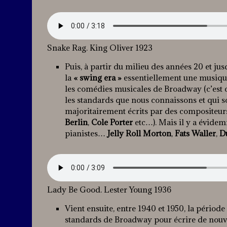
Snake Rag. King Oliver 1923
Puis, à partir du milieu des années 20 et jusq
la
« swing era »
essentiellement une musique
les comédies musicales de Broadway (c’est c
les standards que nous connaissons et qui 
majoritairement écrits par des compositeur
Berlin
,
Cole Porter
etc…). Mais il y a évidemm
pianistes…
Jelly Roll Morton
,
Fats Waller
,
D
Lady Be Good. Lester Young 1936
Vient ensuite, entre 1940 et 1950, la périod
standards de Broadway pour écrire de nouve