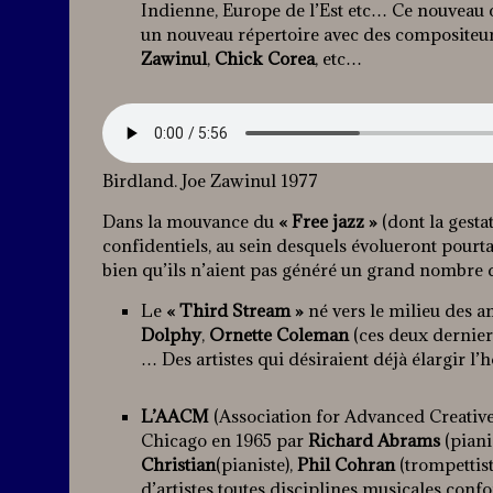
Indienne, Europe de l’Est etc… Ce nouveau
un nouveau répertoire avec des composit
Zawinul
,
Chick Corea
, etc…
Birdland. Joe Zawinul 1977
Dans la mouvance du
« Free jazz »
(dont la gesta
confidentiels, au sein desquels évolueront pourt
bien qu’ils n’aient pas généré un grand nombre 
Le
« Third Stream »
né vers le milieu des a
Dolphy
,
Ornette Coleman
(ces deux dernier
… Des artistes qui désiraient déjà élargir l’
L’AACM
(Association for Advanced Creative 
Chicago en 1965 par
Richard Abrams
(piani
Christian
(pianiste),
Phil Cohran
(trompettist
d’artistes toutes disciplines musicales con