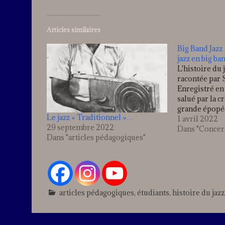
Articles similaires
Big Band Jazz
jazz en big ba
L'histoire du 
racontée par 
Enregistré en
salué par la cr
grande épopée
Le jazz « Traditionnel »…
travers de co
1 avril 2022
29 septembre 2022
"Dans le style 
Dans "Concer
Dans "articles pédagogiques"
les conditions
musiciens de 
une prouesse 
articles pédagogiques
,
étudiants
,
histoire du jazz