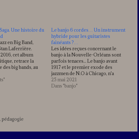
 Saga. Une histoire du
Le banjo 6 cordes… Un instrument
nd
hybride pour les guitaristes
jazz en Big Band,
fainéants ?…
Stan Laferrière.
Les idées reçues concernant le
 2016, cet album
banjo à la Nouvelle-Orléans sont
itique, retrace la
parfois tenaces... Le banjo avant
 des big bands, au
1917 et le premier exode des
mpositions originales
jazzmen de N.O à Chicago, n'a
de...". Enregistré dans
ts"
qu'une place limitée dans les
25 mai 2021
 du direct, les
orchestres de jazz. Le "Blues" qui a
Dans "banjo"
Big One réalisent
conduit (pour une grande part) à la
stylistique…
naissance du jazz, avait…
,
pédagogie
Leave
a
comment