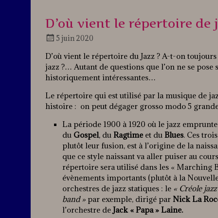
D’où vient le répertoire de j
5 juin 2020
Docteur
D’où vient le répertoire du Jazz ? A-t-on toujou
Jazz
jazz ?… Autant de questions que l’on ne se pose s
historiquement intéressantes…
Le répertoire qui est utilisé par la musique de ja
histoire : on peut dégager grosso modo 5 grande
La période 1900 à 1920 où le jazz emprunte 
du
Gospel
, du
Ragtime
et du
Blues
. Ces troi
plutôt leur fusion, est à l’origine de la nais
que ce style naissant va aller puiser au cou
répertoire sera utilisé dans les « Marching 
évènements importants (plutôt à la Nouvelle-
orchestres de jazz statiques : le
« Créole jazz
band »
par exemple, dirigé par
Nick La Roc
l’orchestre de
Jack « Papa » Laine.