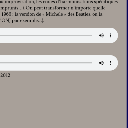
u improvisation, les codes d’harmonisations spécifiques
, emprunts…). On peut transformer n’importe quelle
966 : la version de « Michele » des Beatles, ou la
l’ONJ par exemple…).
 2012