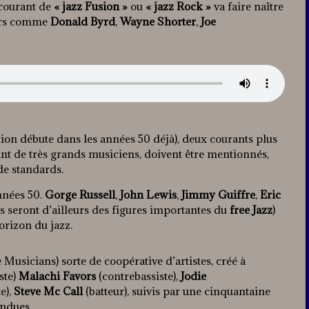
 courant de
« jazz Fusion »
ou
« jazz Rock »
va faire naître
eurs comme
Donald Byrd
,
Wayne Shorter
,
Joe
tion débute dans les années 50 déjà), deux courants plus
ant de très grands musiciens, doivent être mentionnés,
de standards.
nnées 50.
Gorge Russell
,
John Lewis
,
Jimmy Guiffre
,
Eric
s seront d’ailleurs des figures importantes du
free Jazz
)
horizon du jazz.
Musicians) sorte de coopérative d’artistes, créé à
ste)
Malachi Favors
(contrebassiste),
Jodie
e),
Steve Mc Call
(batteur), suivis par une cinquantaine
fondues…