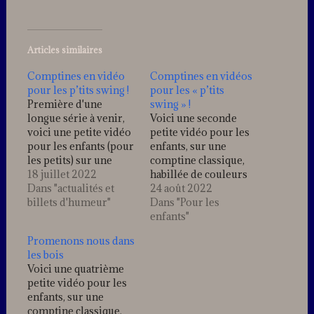
Articles similaires
Comptines en vidéo
Comptines en vidéos
pour les p’tits swing !
pour les « p’tits
Première d'une
swing » !
longue série à venir,
Voici une seconde
voici une petite vidéo
petite vidéo pour les
pour les enfants (pour
enfants, sur une
les petits) sur une
comptine classique,
comptine classique,
18 juillet 2022
habillée de couleurs
habillée de couleurs
Dans "actualités et
“jazz” par Stan…
24 août 2022
"jazz" par Stan...
billets d'humeur"
Retrouvez toutes les
Dans "Pour les
Retrouvez toutes les
autres comptines et
enfants"
autres comptines et
l’ensemble des
Promenons nous dans
l'ensemble des
publications du blog
les bois
publications du blog
pour les enfants, sur
Voici une quatrième
pour les enfants, sur
l’onglet : “Les p’tits
petite vidéo pour les
l'onglet : "Les p'tits
swing”
enfants, sur une
swing"
comptine classique,