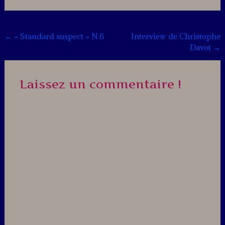
Leave
a
comment
Post
←
« Standard suspect » N.6
Interview de Christophe
Davot
→
navigation
Laissez un commentaire !