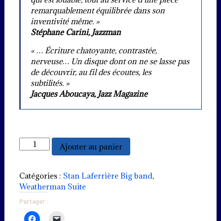
remarquablement équilibrée dans son
inventivité même. »
Stéphane Carini, Jazzman
« … Écriture chatoyante, contrastée,
nerveuse… Un disque dont on ne se lasse pas
de découvrir, au fil des écoutes, les
subtilités. »
Jacques Aboucaya, Jazz Magazine
quantité
Ajouter au panier
de
What
a
Catégories :
Stan Laferrière Big band
,
sun
Weatherman Suite
(PDF)
Partager :