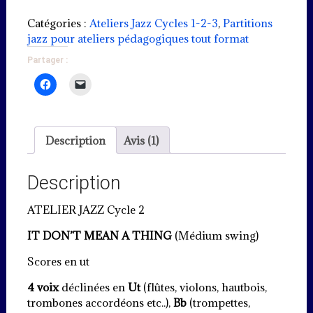
It
don't
Catégories :
Ateliers Jazz Cycles 1-2-3
,
Partitions
mean
jazz pour ateliers pédagogiques tout format
a
Partager :
thing
-
Atelier
jazz
(Cycle
Description
Avis (1)
2)
Description
ATELIER JAZZ Cycle 2
IT DON’T MEAN A THING
(Médium swing)
Scores en ut
4 voix
déclinées en
Ut
(flûtes, violons, hautbois,
trombones accordéons etc..),
Bb
(trompettes,