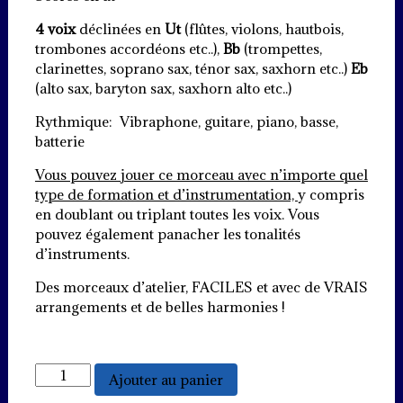
4 voix
déclinées en
Ut
(flûtes, violons, hautbois,
trombones accordéons etc..),
Bb
(trompettes,
clarinettes, soprano sax, ténor sax, saxhorn etc..)
Eb
(alto sax, baryton sax, saxhorn alto etc..)
Rythmique: Vibraphone, guitare, piano, basse,
batterie
Vous pouvez jouer ce morceau avec n’importe quel
type de formation et d’instrumentation,
y compris
en doublant ou triplant toutes les voix. Vous
pouvez également panacher les tonalités
d’instruments.
Des morceaux d’atelier, FACILES et avec de VRAIS
arrangements et de belles harmonies !
quantité
Ajouter au panier
de