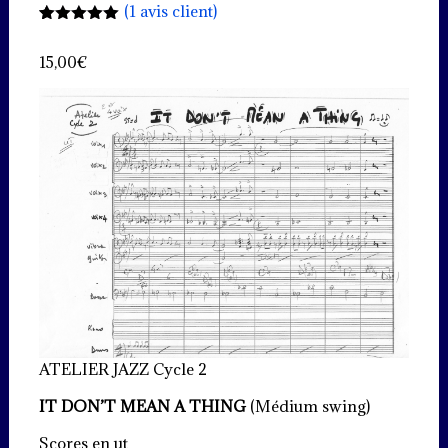
(
1
avis client)
Noté
1
5.00
sur 5
15,00
€
basé sur
notation
client
ATELIER JAZZ Cycle 2
IT DON’T MEAN A THING
(Médium swing)
Scores en ut