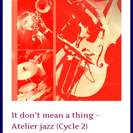
It don’t mean a thing –
Atelier jazz (Cycle 2)