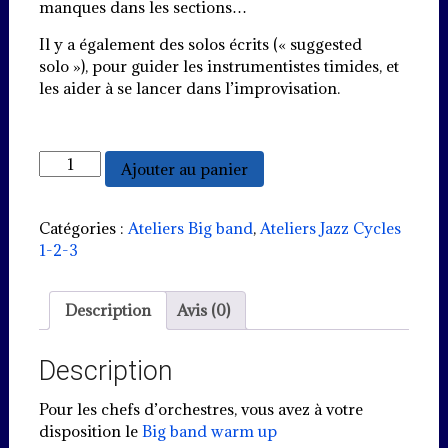
manques dans les sections…
Il y a également des solos écrits (« suggested
solo »), pour guider les instrumentistes timides, et
les aider à se lancer dans l’improvisation.
quantité
Ajouter au panier
de
Honeysuckle
Rose
Catégories :
Ateliers Big band
,
Ateliers Jazz Cycles
1-2-3
Description
Avis (0)
Description
Pour les chefs d’orchestres, vous avez à votre
disposition le
Big band warm up