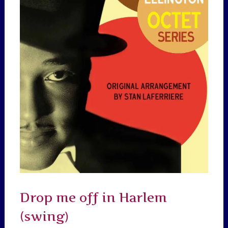
Drop me off in Harlem
(swing)