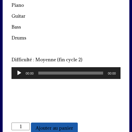
Piano
Guitar
Bass
Drums
Difficulté : Moyenne (fin cycle 2)
Lecteur
00:00
00:00
audio
quantité
Ajouter au panier