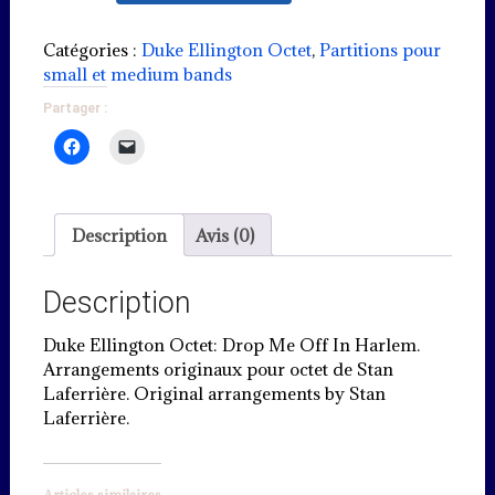
de
Drop
me
Catégories :
Duke Ellington Octet
,
Partitions pour
off
small et medium bands
in
Partager :
Harlem
(swing)
Description
Avis (0)
Description
Duke Ellington Octet: Drop Me Off In Harlem.
Arrangements originaux pour octet de Stan
Laferrière. Original arrangements by Stan
Laferrière.
Articles similaires