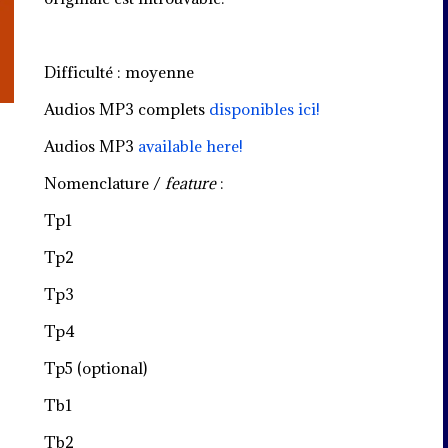
Difficulté : moyenne
Audios MP3 complets
disponibles ici!
Audios MP3
available here!
Nomenclature /
feature
:
Tp1
Tp2
Tp3
Tp4
Tp5 (optional)
Tb1
Tb2