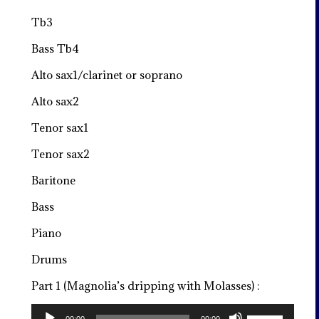
Tb3
Bass Tb4
Alto sax1/clarinet or soprano
Alto sax2
Tenor sax1
Tenor sax2
Baritone
Bass
Piano
Drums
Part 1 (Magnolia’s dripping with Molasses) :
Lecteur
Utilisez