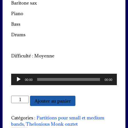
Baritone sax
Piano
Bass
Drums
Difficulté : Moyenne
Lecteur
00:00
00:00
audio
quantité
Ajouter au panier
de
Bye-
ya
Catégories :
Partitions pour small et medium
bands
,
Thelonious Monk onztet