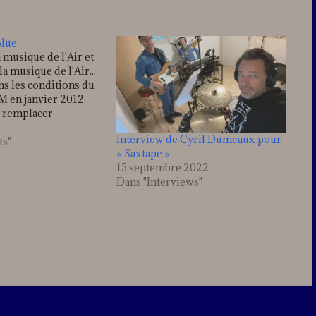
Blue
 musique de l'Air et
a musique de l'Air...
ns les conditions du
AM en janvier 2012.
de remplacer
partie de piano par le
Interview de Cyril Dumeaux pour
ous n'entendrez donc
ts"
« Saxtape »
ans cette pièce
15 septembre 2022
ur... piano... !…
Dans "Interviews"
ve
mment