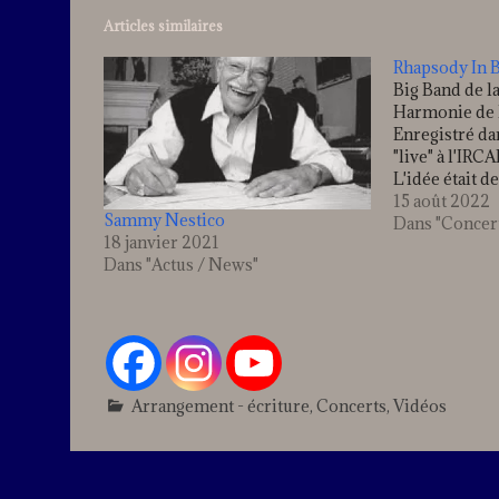
Articles similaires
Rhapsody In 
Big Band de la
Harmonie de l
Enregistré da
"live" à l'IRC
L'idée était 
totalement la 
15 août 2022
Sammy Nestico
Big Band... V
Dans "Concer
18 janvier 2021
aucun piano d
Dans "Actus / News"
concertante po
Arrangement - écriture
,
Concerts
,
Vidéos
Lea
a
co