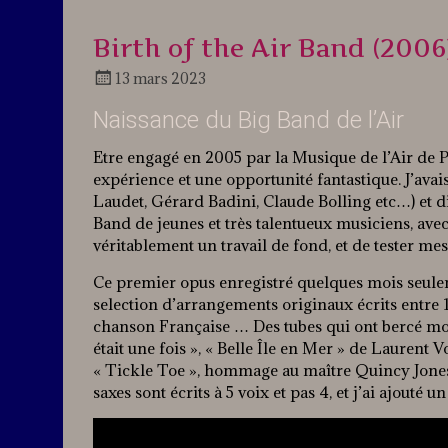
Birth of the Air Band (2006
13 mars 2023
Docteur
Naissance du Big Band de l’Air
Jazz
Etre engagé en 2005 par la Musique de l’Air de P
expérience et une opportunité fantastique. J’avai
Laudet, Gérard Badini, Claude Bolling etc…) et di
Band de jeunes et très talentueux musiciens, ave
véritablement un travail de fond, et de tester m
Ce premier opus enregistré quelques mois seuleme
selection d’arrangements originaux écrits entre 1
chanson Française … Des tubes qui ont bercé mon 
était une fois », « Belle Île en Mer » de Laurent V
« Tickle Toe », hommage au maître Quincy Jones, 
saxes sont écrits à 5 voix et pas 4, et j’ai ajouté 