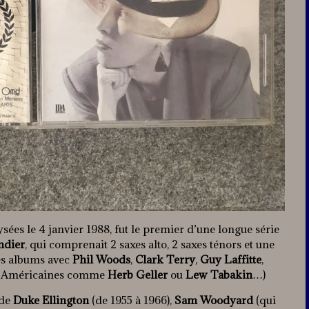
es le 4 janvier 1988, fut le premier d’une longue série
ndier
, qui comprenait 2 saxes alto, 2 saxes ténors et une
des albums avec
Phil Woods
,
Clark Terry
,
Guy Laffitte
,
es Américaines comme
Herb Geller
ou
Lew Tabakin
…)
 de
Duke Ellington
(de 1955 à 1966),
Sam Woodyard
(qui