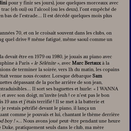
dini
pour y finir ses jours), joue quelques morceaux avec
trac (eh oui) ou l’alcool (ou les deux), l’ont empêché de
r en bas de l’estrade… Il est décédé quelques mois plus
années 70, et on le croisait souvent dans les clubs, on
ng quel drive !! même fatigué, même saoul comme un
la devait être en 1979 ou 1980, je jouais au piano avec
auphine à Paris
« le Sélénite »,
avec
Marc Bertaux
à la
nions de terminer la soirée, vers 1h du matin, les copains
 était venue nous écouter. Lorsque débarque
Sam
ettes dépassant de la poche arrière de son jean,
traduisibles… Il sort ses baguettes et hurle: « I WANNA
t avec son doigt, m’invite (euh ! ce n’est pas le bon
19 ans et j’étais terrifié ! Il se met à la batterie et
e restais pétrifié devant le piano, il lança un
ouant comme je pouvais et lui, chantant le thème derrière
od boy ! »…
Nous avons joué peut-être pendant une heure
 Duke, pratiquement seuls dans le club, ma mère