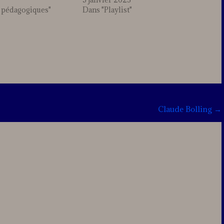
s pédagogiques"
Dans "Playlist"
nt
Claude Bolling
→