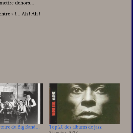
s mettre dehors…
ntre » !… Ah ! Ah !
stoire du Big Band…
Top 20 des albums de jazz
5 janvier 2023