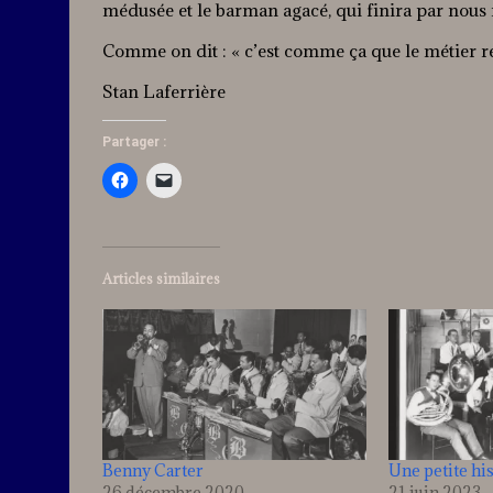
médusée et le barman agacé, qui finira par nou
Comme on dit : « c’est comme ça que le métier re
Stan Laferrière
Partager :
Articles similaires
Benny Carter
Une petite hi
26 décembre 2020
21 juin 2023