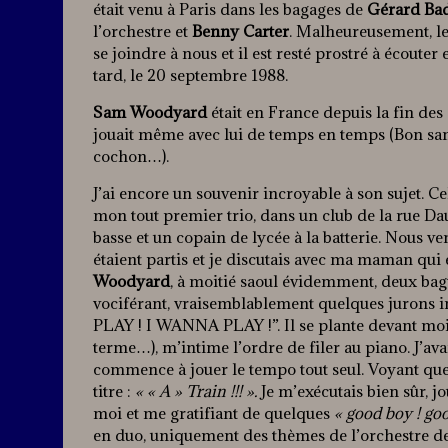
était venu à Paris dans les bagages de
Gérard Ba
l’orchestre et
Benny Carter
. Malheureusement, le 
se joindre à nous et il est resté prostré à écoute
tard, le 20 septembre 1988.
Sam Woodyard
était en France depuis la fin des 
jouait même avec lui de temps en temps (Bon sa
cochon…).
J’ai encore un souvenir incroyable à son sujet. Ce
mon tout premier trio, dans un club de la rue D
basse et un copain de lycée à la batterie. Nous ve
étaient partis et je discutais avec ma maman qui
Woodyard
, à moitié saoul évidemment, deux bagu
vociférant, vraisemblablement quelques jurons in
PLAY ! I WANNA PLAY !”. Il se plante devant moi e
terme…), m’intime l’ordre de filer au piano. J’avais 
commence à jouer le tempo tout seul. Voyant que j
titre :
« « A » Train !!! ».
Je m’exécutais bien sûr, j
moi et me gratifiant de quelques
« good boy ! go
en duo, uniquement des thèmes de l’orchestre de