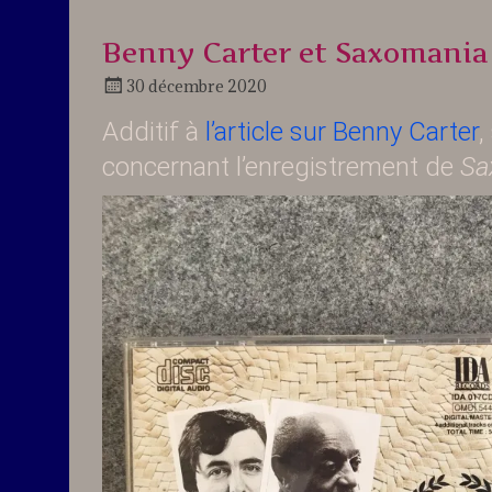
Benny Carter et Saxomania
30 décembre 2020
Docteur
Additif à
l’article sur Benny Carter
,
Jazz
concernant l’enregistrement de
Sa