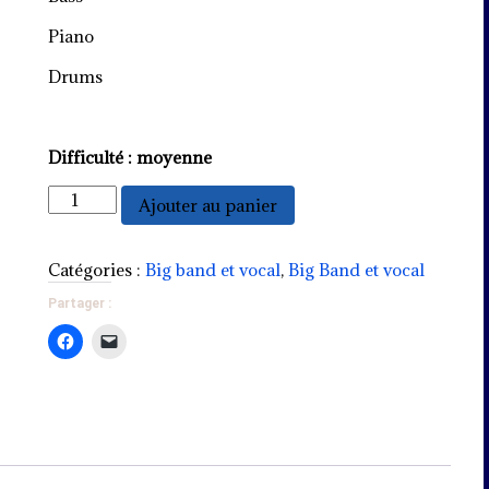
Piano
Drums
Difficulté : moyenne
quantité
Ajouter au panier
de
Skylark
Catégories :
Big band et vocal
,
Big Band et vocal
Partager :