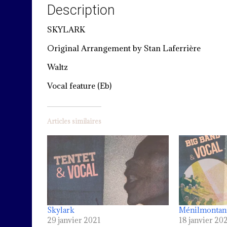
Description
SKYLARK
Original Arrangement by Stan Laferrière
Waltz
Vocal feature (Eb)
Articles similaires
Skylark
Ménilmontan
29 janvier 2021
18 janvier 20