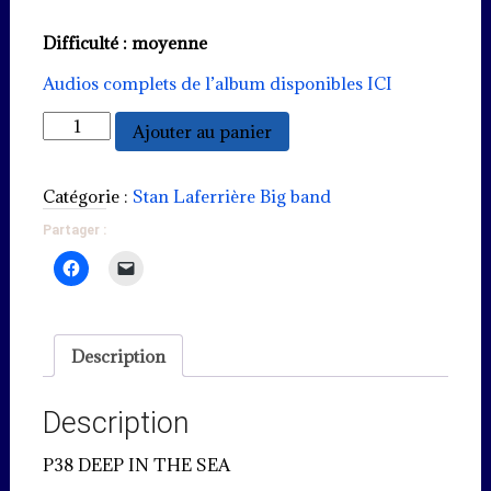
Difficulté : moyenne
Audios complets de l’album disponibles ICI
quantité
Ajouter au panier
de
P38
Deep
Catégorie :
Stan Laferrière Big band
in
Partager :
the
sea
Description
Description
P38 DEEP IN THE SEA