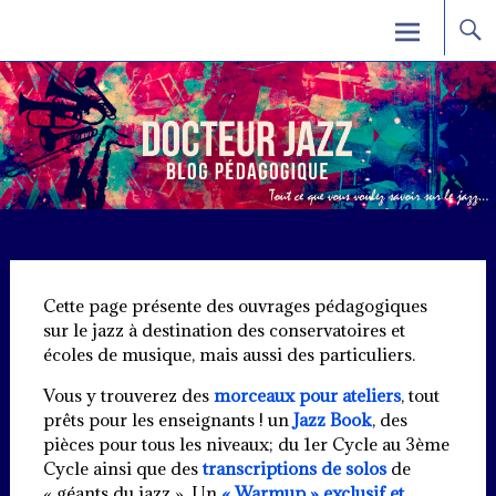
Skip
Docteur Jazz
to
content
Cette page présente des ouvrages pédagogiques
sur le jazz à destination des conservatoires et
écoles de musique, mais aussi des particuliers.
Vous y trouverez des
morceaux pour ateliers
, tout
prêts pour les enseignants ! un
Jazz Book
, des
pièces pour tous les niveaux; du 1er Cycle au 3ème
Cycle ainsi que des
transcriptions de solos
de
« géants du jazz ». Un
« Warmup » exclusif et