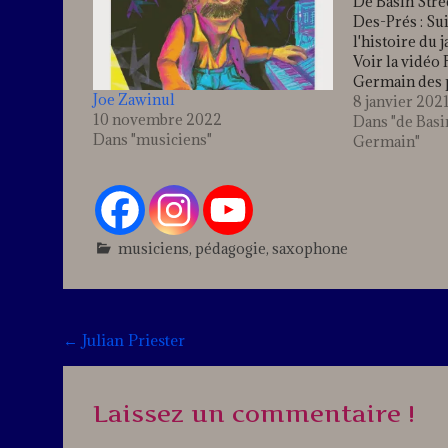
De Basin Stre
Des-Prés : Sui
l'histoire du 
Voir la vidéo
Germain des 
Joe Zawinul
Voici venir l’
8 janvier 202
10 novembre 2022
authentiques 
Dans "de Basin
Dans "musiciens"
du jazz : Mons
Germain"
aime parfois 
batterie des 
c’est qu’il n’
musiciens
,
pédagogie
,
saxophone
Leave
a
comment
Post
←
Julian Priester
navigation
Laissez un commentaire !