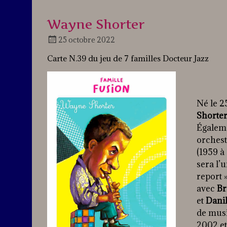
Wayne Shorter
25 octobre 2022
Docteur
Carte N.39 du jeu de 7 familles Docteur Jazz
Jazz
Né le 2
Shorte
Égaleme
orchest
(1959 à 
sera l’
report 
avec
Br
et
Danil
de musi
2002 et