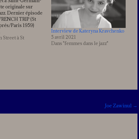
et à Saint-Germain-
te originale sur
jazz. Dernier épisode
 FRENCH TRIP (St
prés/Paris 1959)
Interview de Kateryna Kravchenko
un des plus
1
5 avril 2021
génies de l’histoire
 Street à St
Dans "femmes dans le jazz"
ieur Art Blakey. S’il
scander sur sa
tempos archaïques,
a…
Joe Zawinul
→