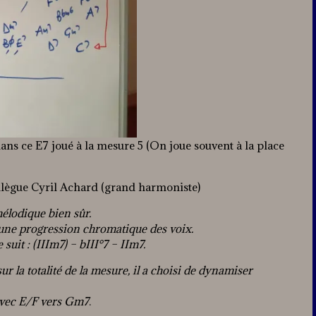
ans ce E7 joué à la mesure 5 (On joue souvent à la place
llègue Cyril Achard (grand harmoniste)
élodique bien sûr.
’une progression chromatique des voix.
it : (IIIm7) – bIII°7 – IIm7.
ur la totalité de la mesure, il a choisi de dynamiser
 avec E/F vers Gm7
.