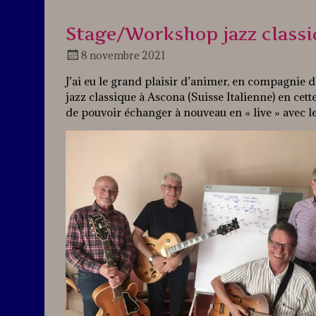
Stage/Workshop jazz class
8 novembre 2021
Docteur
J’ai eu le grand plaisir d’animer, en compagnie
Jazz
jazz classique à Ascona (Suisse Italienne) en c
de pouvoir échanger à nouveau en « live » avec les 