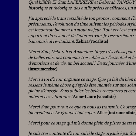
Quel kiiifffe !!!! Stan LAFERRIERE et Déborah TANGUY !
historique et théorique, des outils précis et efficaces, un
J’ai apprécié la transversalité de ton propos : comment l’h
précurseurs, l’évolution du time suivant les périodes styl
est incontestablement un atout majeur. Tout ceci est sav
apportent du vivant et de l’interactivité. Je ressors Nou
bain musical revitalisant.
Zékira (vocaliste)
Merci Stan, Deborah et Amandine. Stage très réussi pour 
de belles voix, des contenus très ciblés sur l’essentiel et 
d’émotions et de vie, un bel accueil ! Deux journées d’une b
(instrumentiste)
Merci à toi d’avoir organisé ce stage. Que ça fait du bien 
ressens la même chose qu’après être montée sur une scène
pleine d’énergie. Sans oublier les belles rencontres et cet
notes et ces vibrations !
Anne-Laure (vocaliste)
Merci Stan pour tout ce que tu nous as transmis. Ce sta
bienveillance. Le groupe était super.
Alice (instrumentiste
Merci pour ce stage qui m’a donné plein de pistes de trava
Je suis très contente d’avoir suivi le stage organisé par St