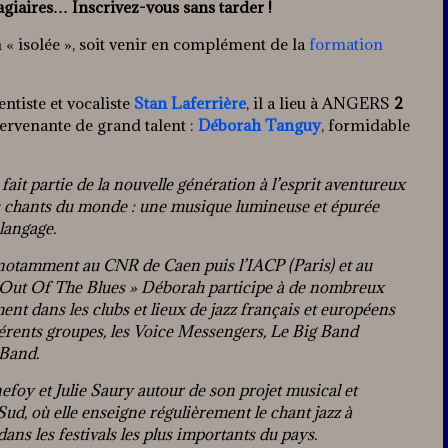
tagiaires… Inscrivez-vous sans tarder !
n « isolée », soit venir en complément de la
formation
ntiste et vocaliste
Stan Laferrière
, il a lieu à ANGERS
2
tervenante de grand talent :
Déborah Tanguy
, formidable
ait partie de la nouvelle génération à l’esprit aventureux
des chants du monde : une musique lumineuse et épurée
langage.
, notamment au CNR de Caen puis l’IACP (Paris) et au
Out Of The Blues » Déborah participe à de nombreux
ent dans les clubs et lieux de jazz français et européens
fférents groupes, les Voice Messengers, Le Big Band
 Band.
foy et Julie Saury autour de son projet musical et
Sud, où elle enseigne régulièrement le chant jazz à
dans les festivals les plus importants du pays.