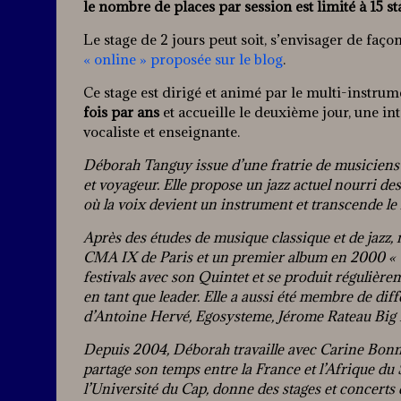
le nombre de places par session est limité à 15 s
Le stage de 2 jours peut soit, s’envisager de faço
« online » proposée sur le blog
.
Ce stage est dirigé et animé par le multi-instrume
fois par ans
et accueille le deuxième jour, une in
vocaliste et enseignante.
Déborah Tanguy issue d’une fratrie de musiciens f
et voyageur. Elle propose un jazz actuel nourri 
où la voix devient un instrument et transcende le 
Après des études de musique classique et de jazz
CMA IX de Paris et un premier album en 2000 « 
festivals avec son Quintet et se produit régulièrem
en tant que leader. Elle a aussi été membre de di
d’Antoine Hervé, Egosysteme, Jérome Rateau Big
Depuis 2004, Déborah travaille avec Carine Bonne
partage son temps entre la France et l’Afrique du 
l’Université du Cap, donne des stages et concerts 