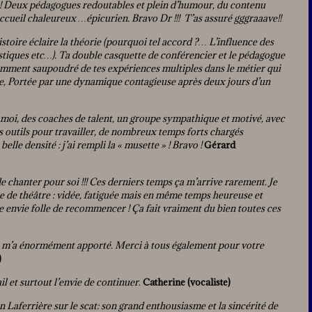
 Deux pédagogues redoutables et plein d’humour, du contenu
 accueil chaleureux …épicurien. Bravo Dr !!! T’as assuré gggraaave!!
istoire éclaire la théorie (pourquoi tel accord ?… L’influence des
istiques etc…). Ta double casquette de conférencier et le pédagogue
amment saupoudré de tes expériences multiples dans le métier qui
rrie, Portée par une dynamique contagieuse après deux jours d’un
moi, des coaches de talent, un groupe sympathique et motivé, avec
les outils pour travailler, de nombreux temps forts chargés
elle densité : j’ai rempli la « musette » ! Bravo !
Gérard
de chanter pour soi !!! Ces derniers temps ça m’arrive rarement. Je
 de théâtre : vidée, fatiguée mais en même temps heureuse et
te envie folle de recommencer ! Ça fait vraiment du bien toutes ces
ge m’a énormément apporté. Merci à tous également pour votre
)
il et surtout l’envie de continuer
.
Catherine (vocaliste)
an Laferrière sur le scat: son grand enthousiasme et la sincérité de