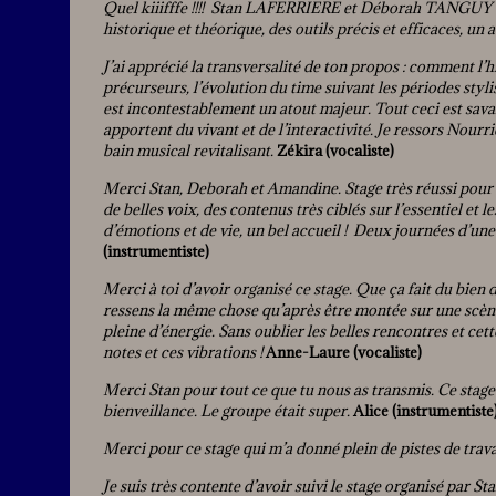
Quel kiiifffe !!!! Stan LAFERRIERE et Déborah TANGUY !
historique et théorique, des outils précis et efficaces, un
J’ai apprécié la transversalité de ton propos : comment l’h
précurseurs, l’évolution du time suivant les périodes styl
est incontestablement un atout majeur. Tout ceci est sav
apportent du vivant et de l’interactivité. Je ressors Nou
bain musical revitalisant.
Zékira (vocaliste)
Merci Stan, Deborah et Amandine. Stage très réussi pour 
de belles voix, des contenus très ciblés sur l’essentiel et 
d’émotions et de vie, un bel accueil ! Deux journées d’une b
(instrumentiste)
Merci à toi d’avoir organisé ce stage. Que ça fait du bien 
ressens la même chose qu’après être montée sur une scène
pleine d’énergie. Sans oublier les belles rencontres et cet
notes et ces vibrations !
Anne-Laure (vocaliste)
Merci Stan pour tout ce que tu nous as transmis. Ce sta
bienveillance. Le groupe était super.
Alice (instrumentiste
Merci pour ce stage qui m’a donné plein de pistes de trava
Je suis très contente d’avoir suivi le stage organisé par St