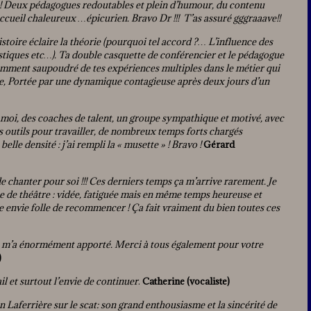
 Deux pédagogues redoutables et plein d’humour, du contenu
 accueil chaleureux …épicurien. Bravo Dr !!! T’as assuré gggraaave!!
istoire éclaire la théorie (pourquoi tel accord ?… L’influence des
istiques etc…). Ta double casquette de conférencier et le pédagogue
amment saupoudré de tes expériences multiples dans le métier qui
rrie, Portée par une dynamique contagieuse après deux jours d’un
moi, des coaches de talent, un groupe sympathique et motivé, avec
les outils pour travailler, de nombreux temps forts chargés
elle densité : j’ai rempli la « musette » ! Bravo !
Gérard
de chanter pour soi !!! Ces derniers temps ça m’arrive rarement. Je
 de théâtre : vidée, fatiguée mais en même temps heureuse et
te envie folle de recommencer ! Ça fait vraiment du bien toutes ces
ge m’a énormément apporté. Merci à tous également pour votre
)
il et surtout l’envie de continuer
.
Catherine (vocaliste)
an Laferrière sur le scat: son grand enthousiasme et la sincérité de