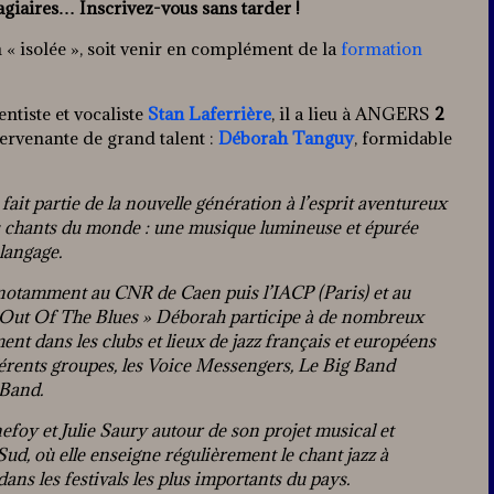
tagiaires… Inscrivez-vous sans tarder !
n « isolée », soit venir en complément de la
formation
ntiste et vocaliste
Stan Laferrière
, il a lieu à ANGERS
2
tervenante de grand talent :
Déborah Tanguy
, formidable
ait partie de la nouvelle génération à l’esprit aventureux
des chants du monde : une musique lumineuse et épurée
langage.
, notamment au CNR de Caen puis l’IACP (Paris) et au
Out Of The Blues » Déborah participe à de nombreux
ent dans les clubs et lieux de jazz français et européens
fférents groupes, les Voice Messengers, Le Big Band
 Band.
foy et Julie Saury autour de son projet musical et
Sud, où elle enseigne régulièrement le chant jazz à
dans les festivals les plus importants du pays.