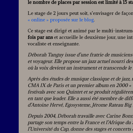
le nombre de places par session est limité à 15 s
Le stage de 2 jours peut soit, s’envisager de faço
« online » proposée sur le blog
.
Ce stage est dirigé et animé par le multi-instrume
fois par ans
et accueille le deuxième jour, une in
vocaliste et enseignante.
Déborah Tanguy issue d’une fratrie de musiciens f
et voyageur. Elle propose un jazz actuel nourri 
où la voix devient un instrument et transcende le 
Après des études de musique classique et de jazz
CMA IX de Paris et un premier album en 2000 « 
festivals avec son Quintet et se produit régulièrem
en tant que leader. Elle a aussi été membre de di
d’Antoine Hervé, Egosysteme, Jérome Rateau Big
Depuis 2004, Déborah travaille avec Carine Bonne
partage son temps entre la France et l’Afrique du 
l’Université du Cap, donne des stages et concerts 