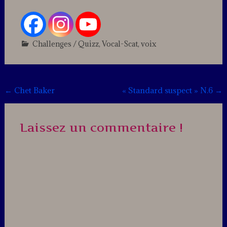
Challenges / Quizz
,
Vocal-Scat
,
voix
Leave
a
comment
Post
←
Chet Baker
« Standard suspect » N.6
→
navigation
Laissez un commentaire !