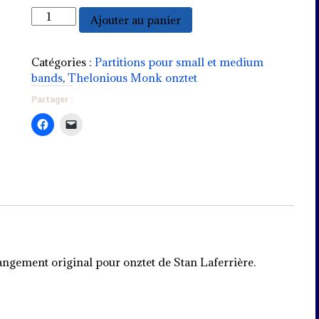
haut/bas
quantité
Ajouter au panier
pour
de
augmenter
Well
ou
you
Catégories :
Partitions pour small et medium
diminuer
needn't
bands
,
Thelonious Monk onztet
le
volume.
Partager :
ngement original pour onztet de Stan Laferrière.