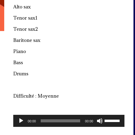
Alto sax
Tenor sax1
Tenor sax2
Baritone sax
Piano
Bass
Drums
Difficulté : Moyenne
Lecteur
Utilisez
00:00
00:00
audio
les
flèches