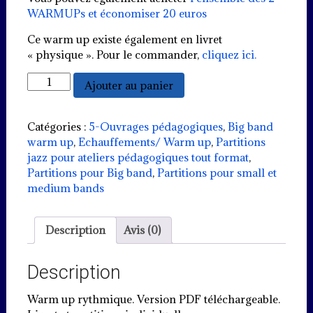
WARMUPs et économiser 20 euros
Ce warm up existe également en livret
« physique ». Pour le commander,
cliquez ici.
quantité
Ajouter au panier
de
Warm
up
Catégories :
5-Ouvrages pédagogiques
,
Big band
rythmique
warm up
,
Echauffements/ Warm up
,
Partitions
(PDF)
jazz pour ateliers pédagogiques tout format
,
Partitions pour Big band
,
Partitions pour small et
medium bands
Description
Avis (0)
Description
Warm up rythmique. Version PDF téléchargeable.