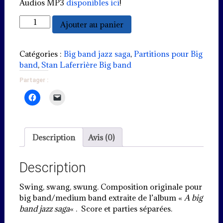
Audios MP3
disponibles ici
!
quantité
Ajouter au panier
de
Swing,
swang,
Catégories :
Big band jazz saga
,
Partitions pour Big
swung
band
,
Stan Laferrière Big band
-
Partager :
"Swing
clarinet"
1937
(PDF)
Description
Avis (0)
Description
Swing, swang, swung. Composition originale pour
big band/medium band extraite de l’album «
A big
band jazz saga
« . Score et parties séparées.