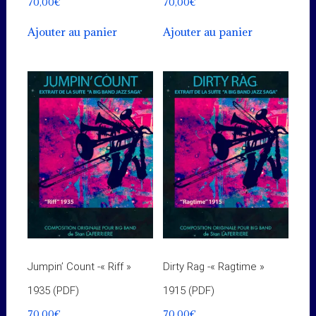
70,00
€
70,00
€
Ajouter au panier
Ajouter au panier
Jumpin’ Count -« Riff »
Dirty Rag -« Ragtime »
1935 (PDF)
1915 (PDF)
70,00
€
70,00
€