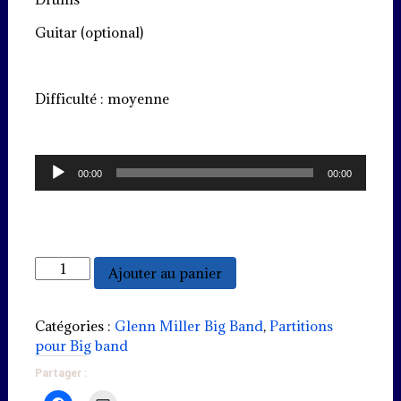
Guitar (optional)
Difficulté : moyenne
Lecteur
00:00
00:00
audio
quantité
Ajouter au panier
de
Stardust
(Modern
Catégories :
Glenn Miller Big Band
,
Partitions
waltz)
pour Big band
Partager :