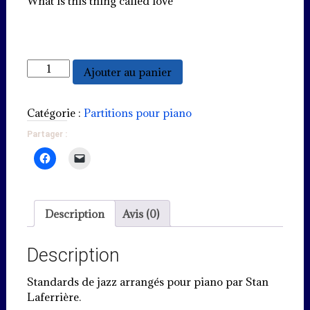
What is this thing called love
quantité
Ajouter au panier
de
Standards
de
Catégorie :
Partitions pour piano
jazz
Partager :
arrangés
pour
piano
Description
Avis (0)
Description
Standards de jazz arrangés pour piano par Stan
Laferrière.