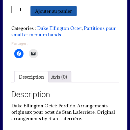
quantité
Ajouter au panier
de
Perdido
(fast
Catégories :
Duke Ellington Octet
,
Partitions pour
swing)
small et medium bands
Partager :
Description
Avis (0)
Description
Duke Ellington Octet: Perdido. Arrangements
originaux pour octet de Stan Laferrière. Original
arrangements by Stan Laferrière.