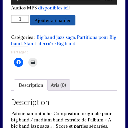
audio
Audios MP3
disponibles ici
!
quantité
Ajouter au panier
de
Patouchamontoche
-
Catégories :
Big band jazz saga
,
Partitions pour Big
"Funky"
band
,
Stan Laferrière Big band
1980
Partager :
(PDF)
Description
Avis (0)
Description
Patouchamontoche. Composition originale pour
big band / medium band extraite de l’album « A
big band jazz saga ». Score et parties séparées.