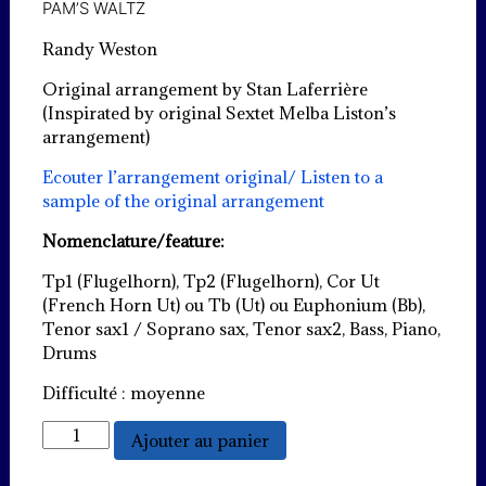
PAM’S WALTZ
Randy Weston
Original arrangement by Stan Laferrière
(Inspirated by original Sextet Melba Liston’s
arrangement)
Ecouter l’arrangement original/ Listen to a
sample of the original arrangement
Nomenclature/feature:
Tp1 (Flugelhorn), Tp2 (Flugelhorn), Cor Ut
(French Horn Ut) ou Tb (Ut) ou Euphonium (Bb),
Tenor sax1 / Soprano sax, Tenor sax2, Bass, Piano,
Drums
Difficulté : moyenne
quantité
Ajouter au panier
de
Pam's