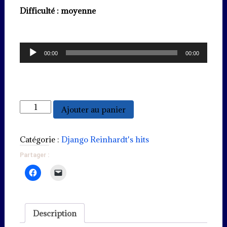
Difficulté : moyenne
Lecteur
00:00
00:00
audio
quantité
Ajouter au panier
de
Nuages
Catégorie :
Django Reinhardt's hits
Partager :
Description