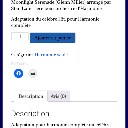
Moonlight Serenade (Glenn Miller) arrangé par
Stan Laferriere pour orchestre d’Harmonie.
Adaptation du célèbre Hit, pour Harmonie
complète
quantité
Ajouter au panier
de
Moonlight
serenade
Catégorie :
Harmonie seule
Partager :
Description
Avis (0)
Description
Adaptation pour harmonie complète du célèbre