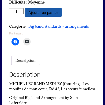
Difficulté : Moyenne
quantité
Ajouter au panier
de
Michel
Legrand
Catégorie :
Big band standards - arrangements
Medley
Partager :
Description
Description
MICHEL LEGRAND MEDLEY (featuring : Les
moulins de mon cœur, Eté 42, Les sœurs jumelles)
Original Big band Arrangement by Stan
Laferrière