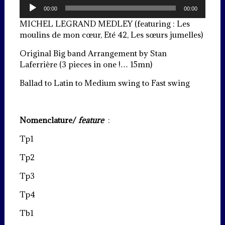
Lecteur
00:00
00:00
audio
MICHEL LEGRAND MEDLEY (featuring : Les
moulins de mon cœur, Eté 42, Les sœurs jumelles)
Original Big band Arrangement by Stan
Laferrière (3 pieces in one !… 15mn)
Ballad to Latin to Medium swing to Fast swing
Nomenclature/
feature
:
Tp1
Tp2
Tp3
Tp4
Tb1