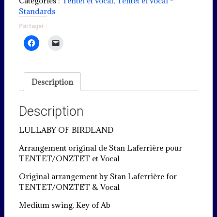
of
Catégories :
Tentet et vocal
,
Tentet et vocal -
Birdland
Standards
Partager :
Description
Description
LULLABY OF BIRDLAND
Arrangement original de Stan Laferrière pour
TENTET/ONZTET et Vocal
Original arrangement by Stan Laferrière for
TENTET/ONZTET & Vocal
Medium swing. Key of Ab