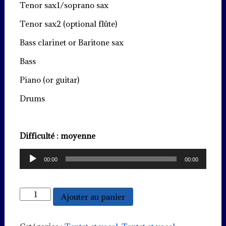
Tenor sax1/soprano sax
Tenor sax2 (optional flûte)
Bass clarinet or Baritone sax
Bass
Piano (or guitar)
Drums
Difficulté : moyenne
Lecteur
00:00
00:00
audio
quantité
Ajouter au panier
de
Lullaby