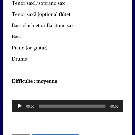
Tenor sax1/soprano sax
Tenor sax2 (optional flûte)
Bass clarinet or Baritone sax
Bass
Piano (or guitar)
Drums
Difficulté : moyenne
Lecteur
00:00
00:00
audio