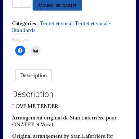
quantité
Ajouter au panier
de
Love
me
Catégories :
Tentet et vocal
,
Tentet et vocal -
tender
Standards
Partager :
Description
Description
LOVE ME TENDER
Arrangement original de Stan Laferrière pour
ONZTET et Vocal
Original arrangement by Stan Laferrière for