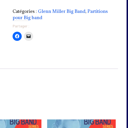
diminuer
Little
le
brown
Catégories :
Glenn Miller Big Band
,
Partitions
volume.
jug
pour Big band
(fast
Partager :
swing)