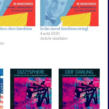
choo choo (medium
In the mood (medium swing)
4 août 2020
Article similaire
ire