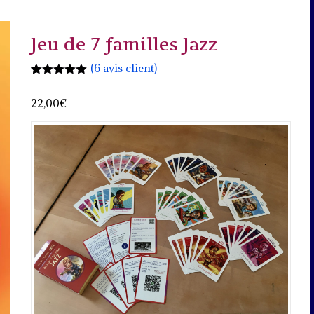
Jeu de 7 familles Jazz
(
6
avis client)
Noté
4
5.00
sur 5
22,00
€
basé sur
notations
client