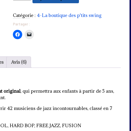
de
Jeu
de
Catégorie :
4-La boutique des p'tits swing
7
Partager :
familles
Jazz
es
Avis (6)
t original
, qui permettra aux enfants à partir de 5 ans,
nt.
uvrir 42 musiciens de jazz incontournables, classé en 7
OOL, HARD BOP, FREE JAZZ, FUSION