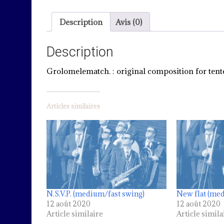
Description
Avis (0)
Description
Grolomelematch. : original composition for tente
Articles similaires
N.S.V.P. (medium/fast swing)
New flat (me
12 août 2020
12 août 2020
Article similaire
Article simila