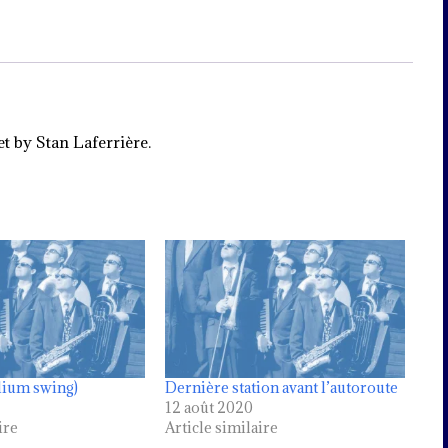
t by Stan Laferrière.
dium swing)
Dernière station avant l’autoroute
12 août 2020
ire
Article similaire