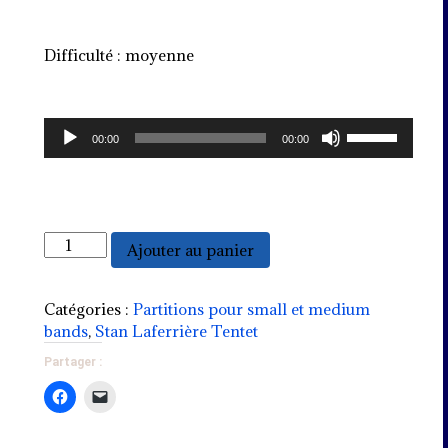
Difficulté : moyenne
Lecteur
Utilisez
00:00
00:00
audio
les
flèches
haut/bas
pour
augmenter
quantité
Ajouter au panier
ou
de
diminuer
Grolomelematch
le
(punchy
Catégories :
Partitions pour small et medium
volume.
swing)
bands
,
Stan Laferrière Tentet
Partager :