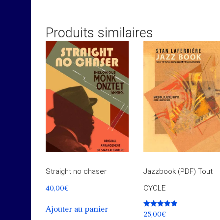
Produits similaires
Straight no chaser
Jazzbook (PDF) Tout
40,00
€
CYCLE
Ajouter au panier
Note
25,00
€
5.00