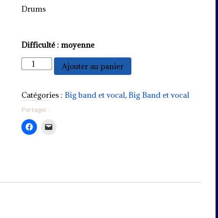
Drums
Difficulté : moyenne
quantité
Ajouter au panier
de
Fly
me
Catégories :
Big band et vocal
,
Big Band et vocal
to
Partager :
the
moon