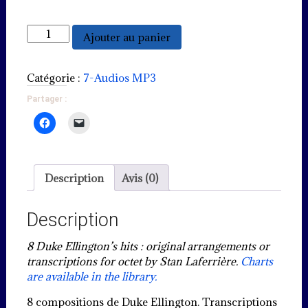
quantité
Ajouter au panier
de
Duke
Ellington
Catégorie :
7-Audios MP3
Octet
Partager :
-
Audio
Description
Avis (0)
Description
8 Duke Ellington’s hits : original arrangements or
transcriptions for octet by Stan Laferrière.
Charts
are available in the library.
8 compositions de Duke Ellington. Transcriptions