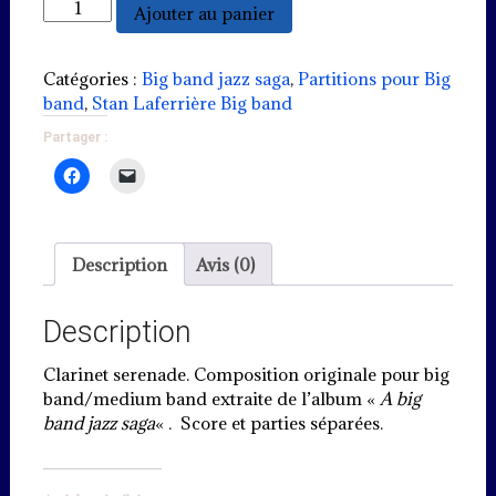
quantité
Ajouter au panier
de
Clarinet
serenade
Catégories :
Big band jazz saga
,
Partitions pour Big
-
band
,
Stan Laferrière Big band
"Moonlight"
Partager :
1939
(PDF)
Description
Avis (0)
Description
Clarinet serenade. Composition originale pour big
band/medium band extraite de l’album «
A big
band jazz saga
« . Score et parties séparées.