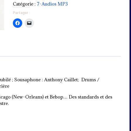
(MP3)
Catégorie :
7-Audios MP3
Partager :
ubilé ; Sousaphone : Anthony Caillet; Drums /
rière
hicago (New-Orleans) et Bebop… Des standards et des
tre.