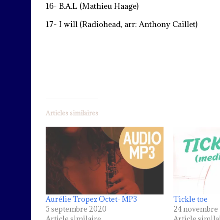
16- B.A.L (Mathieu Haage)
17- I will (Radiohead, arr: Anthony Caillet)
Articles similaires
Aurélie Tropez Octet- MP3
Tickle toe
5 septembre 2020
24 novembre
Article similaire
Article simila