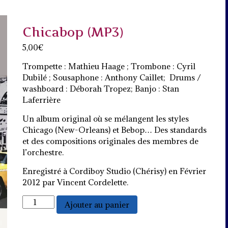
Chicabop (MP3)
5,00
€
Trompette : Mathieu Haage ; Trombone : Cyril
Dubilé ; Sousaphone : Anthony Caillet; Drums /
washboard : Déborah Tropez; Banjo : Stan
Laferrière
Un album original où se mélangent les styles
Chicago (New-Orleans) et Bebop… Des standards
et des compositions originales des membres de
l’orchestre.
Enregistré à Cordiboy Studio (Chérisy) en Février
2012 par Vincent Cordelette.
quantité
Ajouter au panier
de
Chicabop