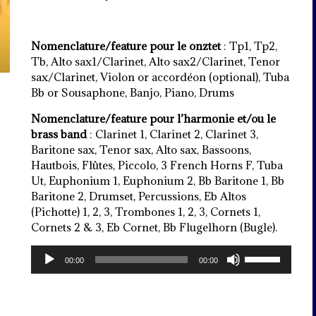
Nomenclature/feature pour le onztet
: Tp1, Tp2,
Tb, Alto sax1/Clarinet, Alto sax2/Clarinet, Tenor
sax/Clarinet, Violon or accordéon (optional), Tuba
Bb or Sousaphone, Banjo, Piano, Drums
Nomenclature/feature pour l’harmonie et/ou le
brass band
: Clarinet 1, Clarinet 2, Clarinet 3,
Baritone sax, Tenor sax, Alto sax, Bassoons,
Hautbois, Flûtes, Piccolo, 3 French Horns F, Tuba
Ut, Euphonium 1, Euphonium 2, Bb Baritone 1, Bb
Baritone 2, Drumset, Percussions, Eb Altos
(Pichotte) 1, 2, 3, Trombones 1, 2, 3, Cornets 1,
Cornets 2 & 3, Eb Cornet, Bb Flugelhorn (Bugle).
Lecteur
Utilisez
00:00
00:00
audio
les
flèches
haut/bas
pour