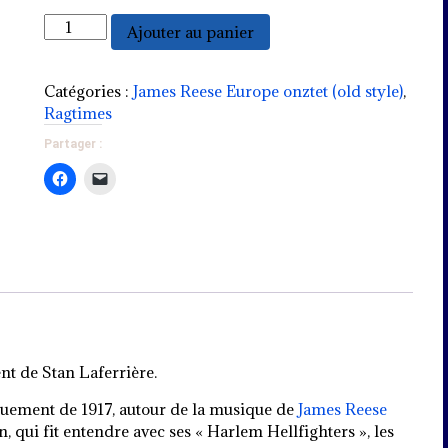
augmenter
quantité
Ajouter au panier
ou
de
diminuer
Ballin'
le
The
Catégories :
James Reese Europe onztet (old style)
,
volume.
Jack
Ragtimes
Partager :
t de Stan Laferrière.
uement de 1917, autour de la musique de
James Reese
 qui fit entendre avec ses « Harlem Hellfighters », les