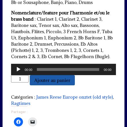
Bb or Sousaphone, Banjo, Piano, Drums
Nomenclature/feature pour l’harmonie et/ou le
brass band
: Clarinet 1, Clarinet 2, Clarinet 3,
Baritone sax, Tenor sax, Alto sax, Bassoons,
Hautbois, Flûtes, Piccolo, 3 French Horns F, Tuba
Ut, Euphonium 1, Euphonium 2, Bb Baritone 1, Bb
Baritone 2, Drumset, Percussions, Eb Altos
(Pichotte) 1, 2, 3, Trombones 1, 2, 3, Cornets 1,
Cornets 2 & 3, Eb Cornet, Bb Flugelhorn (Bugle).
Lecteur
00:00
00:00
audio
quantité
Ajouter au panier
de
Ja-
da
Catégories :
James Reese Europe onztet (old style)
,
Ragtimes
Partager :