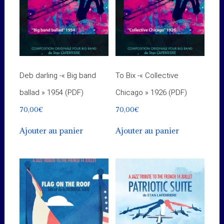
Deb darling -« Big band
To Bix -« Collective
ballad » 1954 (PDF)
Chicago » 1926 (PDF)
70,00
€
70,00
€
Ajouter au panier
Ajouter au panier