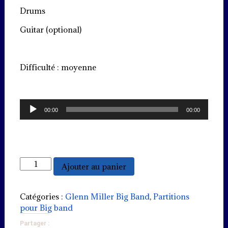
Drums
Guitar (optional)
Difficulté : moyenne
Lecteur
00:00
00:00
audio
quantité
Ajouter au panier
de
A
string
Catégories :
Glenn Miller Big Band
,
Partitions
of
pour Big band
pearls
Partager :