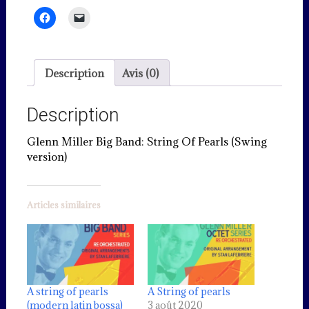
(swing
version)
Description
Avis (0)
Description
Glenn Miller Big Band: String Of Pearls (Swing
version)
Articles similaires
A string of pearls
A String of pearls
(modern latin bossa)
3 août 2020