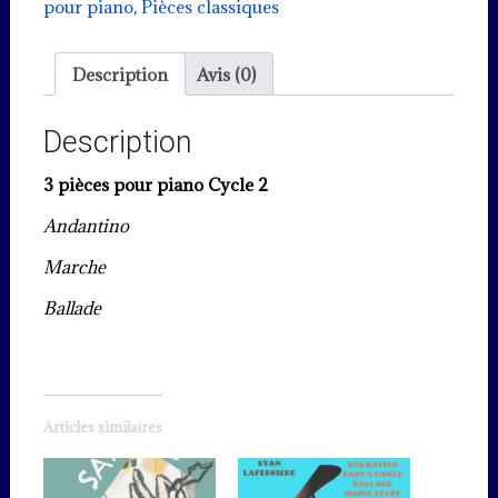
pour
pour piano
,
Pièces classiques
piano-
cycle
Description
Avis (0)
2
Description
3 pièces pour piano Cycle 2
Andantino
Marche
Ballade
Articles similaires