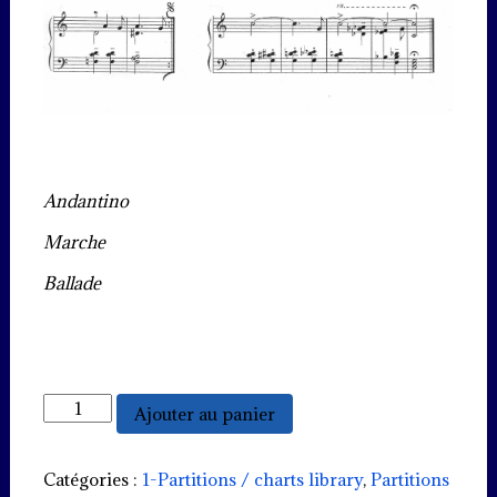
Andantino
Marche
Ballade
quantité
Ajouter au panier
de
3
Pièces
Catégories :
1-Partitions / charts library
,
Partitions