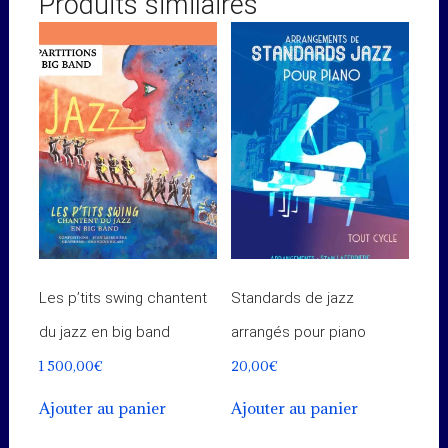
Produits similaires
Les p’tits swing chantent
Standards de jazz
du jazz en big band
arrangés pour piano
1 500,00
€
20,00
€
Ajouter au panier
Ajouter au panier