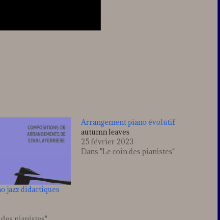
Arrangement piano évolutif
autumn leaves
25 février 2023
Dans "Le coin des pianistes"
o jazz didactiques
 des pianistes"