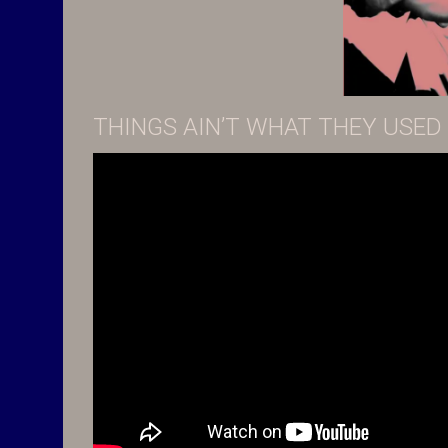
THINGS AIN’T WHAT THEY USED