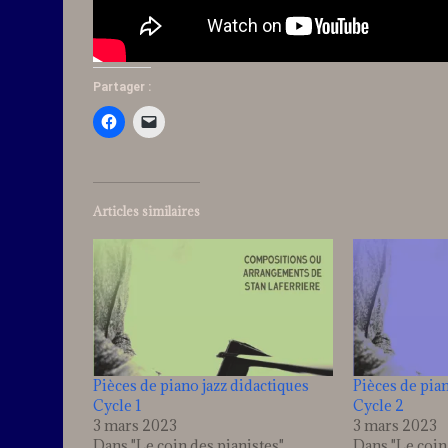
Partager :
Articles similaires
Pièces de piano jazz didactiques
Pièces de pian
Cycle 1
Cycle 2
3 mars 2023
3 mars 2023
Dans "Le coin des pianistes"
Dans "Le coin