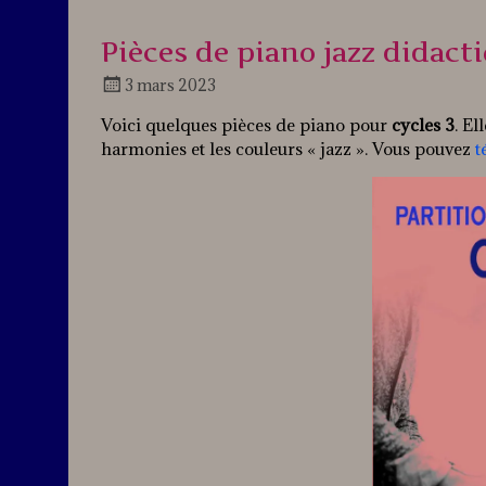
Pièces de piano jazz didact
3 mars 2023
Docteur
Voici quelques pièces de piano pour
cycles 3
. El
Jazz
harmonies et les couleurs « jazz ». Vous pouvez
t