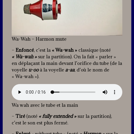
Wa-Wah – Harmon mute
–
Enfoncé
, c’est la
« Wa-wah »
classique (noté
« Wa-wah »
sur la partition). On la fait « parler »
en déplaçant la main devant l’orifice du tube (de la
voyelle
u-oo
à la voyelle
a-aa
, d’où le nom de
« Wa-wah »).
Wa wah avec le tube et la main
–
Tiré
(noté
« fully extended »
sur la partition),
c’est le son est plus fermé.
–
Enlevé
« without tube » (noté
« Harmon »
sur la