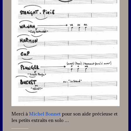
Merci à
Michel Bonnet
pour son aide précieuse et
les petits extraits en solo …