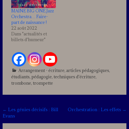
MAINE BIG ONE Jazz
Orchestra… Faire-
part de naissance !
22 août 2022
Dans "actualités et
billets d'humeur"
Arrangement - écriture
,
articles pédagogiques
,
étudiants
,
pédagogie
,
techniques d'écriture
,
trombone
,
trompette
Leave
a
comment
Post
←
Les génies décisifs : Bill
Orchestration : Les effets
→
Evans
navigation